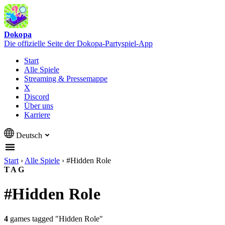
Dokopa
Die offizielle Seite der Dokopa-Partyspiel-App
Start
Alle Spiele
Streaming & Pressemappe
X
Discord
Über uns
Karriere
Deutsch
Start
›
Alle Spiele
›
#Hidden Role
TAG
#Hidden Role
4
games tagged "Hidden Role"