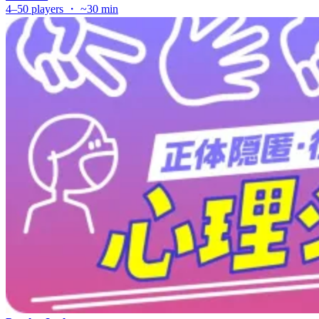
4–50 players ・ ~30 min