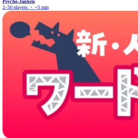
Psycho-Janken
2–50 players ・ ~5 min