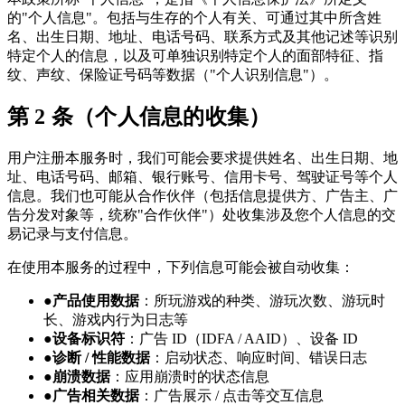
的"个人信息"。包括与生存的个人有关、可通过其中所含姓
名、出生日期、地址、电话号码、联系方式及其他记述等识别
特定个人的信息，以及可单独识别特定个人的面部特征、指
纹、声纹、保险证号码等数据（"个人识别信息"）。
第 2 条（个人信息的收集）
用户注册本服务时，我们可能会要求提供姓名、出生日期、地
址、电话号码、邮箱、银行账号、信用卡号、驾驶证号等个人
信息。我们也可能从合作伙伴（包括信息提供方、广告主、广
告分发对象等，统称"合作伙伴"）处收集涉及您个人信息的交
易记录与支付信息。
在使用本服务的过程中，下列信息可能会被自动收集：
●
产品使用数据
：所玩游戏的种类、游玩次数、游玩时
长、游戏内行为日志等
●
设备标识符
：广告 ID（IDFA / AAID）、设备 ID
●
诊断 / 性能数据
：启动状态、响应时间、错误日志
●
崩溃数据
：应用崩溃时的状态信息
●
广告相关数据
：广告展示 / 点击等交互信息