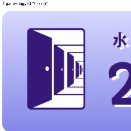
4
games tagged "Co-op"