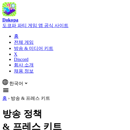
Dokopa
도코파 파티 게임 앱 공식 사이트
홈
전체 게임
방송 & 미디어 키트
X
Discord
회사 소개
채용 정보
한국어
홈
›
방송 & 프레스 키트
방송 정책
& 프레스 키트