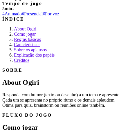
Tempo de jogo
5min-
#Animado
#Presencial
#Por voz
ÍNDICE
About Ogiri
Como jogar
Regras básicas
Características
Sobre os aplausos
Explicação dos papéis
Créditos
SOBRE
About Ogiri
Responda com humor (texto ou desenho) a um tema e apresente.
Cada um se apresenta no próprio ritmo e os demais aplaudem.
Ótima para quiz, brainstorm ou reuniões online também.
FLUXO DO JOGO
Como jogar