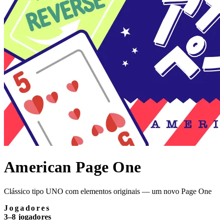
American Page One
Clássico tipo UNO com elementos originais — um novo Page One
Jogadores
3–8 jogadores