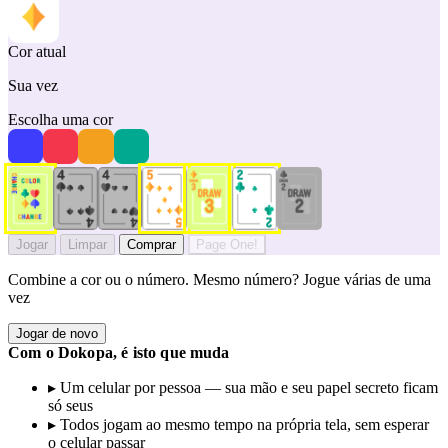
Cor atual
Sua vez
Escolha uma cor
Jogar
Limpar
Comprar
Page One!
Combine a cor ou o número. Mesmo número? Jogue várias de uma
vez
Jogar de novo
Com o Dokopa, é isto que muda
▸
Um celular por pessoa — sua mão e seu papel secreto ficam
só seus
▸
Todos jogam ao mesmo tempo na própria tela, sem esperar
o celular passar