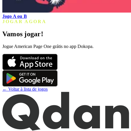
Jogo A ou B
JOGAR AGORA
Vamos jogar!
Jogue American Page One grátis no app Dokopa.
← Voltar à lista de jogos