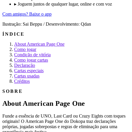
▸
Joguem juntos de qualquer lugar, online e com voz
Com amigos? Baixe o app
Ilustração: Sai Beppu / Desenvolvimento: Qdan
ÍNDICE
About American Page One
Como jogar
Condição de vitória
Como jogar cartas
Declaração
Cartas especiais
Cartas usadas
Créditos
SOBRE
About American Page One
Funde a essência de UNO, Last Card ou Crazy Eights com toques
originais! O American Page One do Dokopa traz declarações
próprias, jogadas sobrepostas e regras de eliminação para uma
experiência mais festiva.