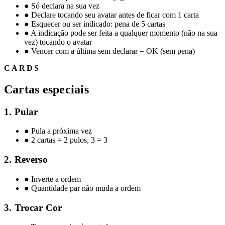
●
Só declara na sua vez
●
Declare tocando seu avatar antes de ficar com 1 carta
●
Esquecer ou ser indicado: pena de 5 cartas
●
A indicação pode ser feita a qualquer momento (não na sua
vez) tocando o avatar
●
Vencer com a última sem declarar = OK (sem pena)
CARDS
Cartas especiais
1. Pular
●
Pula a próxima vez
●
2 cartas = 2 pulos, 3 = 3
2. Reverso
●
Inverte a ordem
●
Quantidade par não muda a ordem
3. Trocar Cor