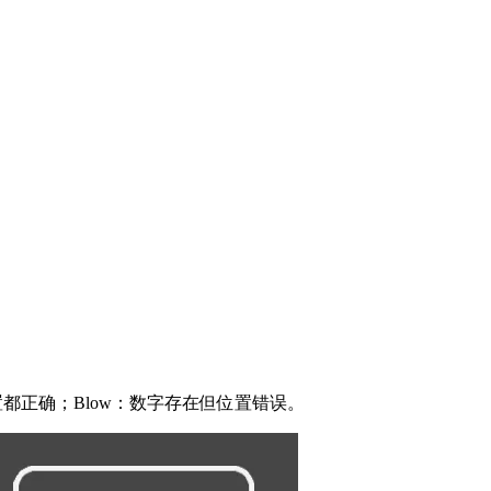
位置都正确；Blow：数字存在但位置错误。