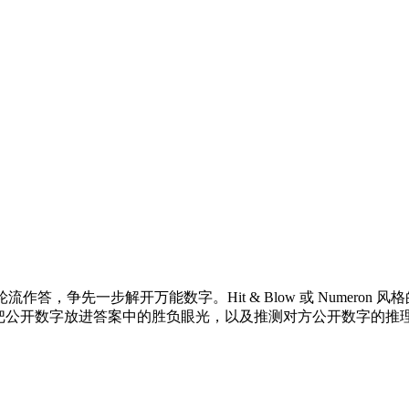
玩家轮流作答，争先一步解开万能数字。Hit & Blow 或 Nume
时把公开数字放进答案中的胜负眼光，以及推测对方公开数字的推