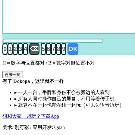
0
1
2
3
4
⌫
5
6
7
8
9
OK
H＝数字与位置都对 / B＝数字对但位置不对
再来一局
有了 Dokopa，这里就不一样
▸
一人一台，手牌和身份不会被旁边的人看到
▸
所有人同时操作自己的屏幕，不用等着传手机
▸
就算不在一起也能在线一起玩（可以边语音边玩）
想和大家一起玩？下载App
美术: 别府彩 / 应用开发: Qdan