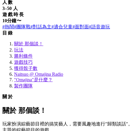
人數
3–50 人
遊戲時長
10分鐘〜
#熱鬧
#團隊戰
#對話為主
#適合兒童
#面對面
#語音遊玩
目錄
關於 那個談！
玩法
勝利條件
遊戲技巧
獲得骰子數
Naitsuo @ Omajina Radio
"Omajina"是什麼？
製作團隊
關於
關於 那個談！
玩家扮演綜藝節目裡的搞笑藝人，需要風趣地進行"歸類談話
主題的綜藝節目的遊戲。