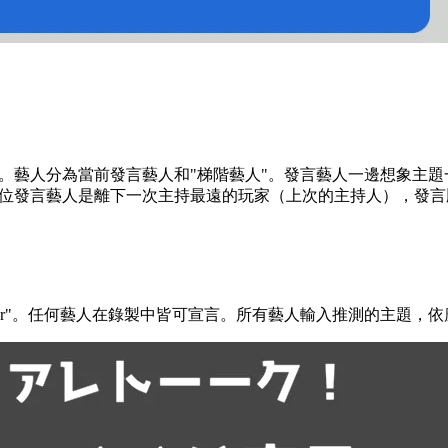
天。藝人分為當前發言藝人和"梯階藝人"。發言藝人一邊想象主
首位發言藝人是離下一次主持最遠的玩家（上次的主持人），發
der"。任何藝人在錄製中皆可宣言。所有藝人輸入推測的主題，依應