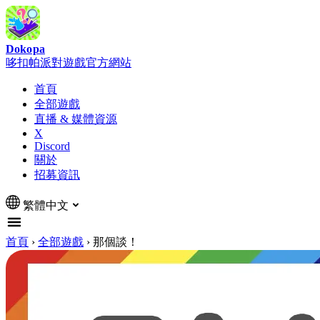
Dokopa
哆扣帕派對遊戲官方網站
首頁
全部遊戲
直播 & 媒體資源
X
Discord
關於
招募資訊
繁體中文
首頁
›
全部遊戲
›
那個談！