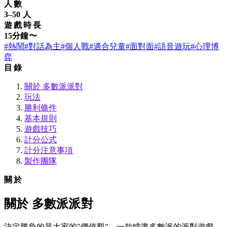
人數
3–50 人
遊戲時長
15分鐘〜
#熱鬧
#對話為主
#個人戰
#適合兒童
#面對面
#語音遊玩
#心理博
弈
目錄
關於 多數派派對
玩法
勝利條件
基本規則
遊戲技巧
計分公式
計分注意事項
製作團隊
關於
關於 多數派派對
決定勝負的是大家的"價值觀"。一款瞄準多數派的派對遊戲。