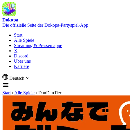
Dokopa
Die offizielle Seite der Dokopa-Partyspiel-App
Start
Alle Spiele
Streaming & Pressemappe
X
Discord
Über uns
Karriere
Deutsch
Start
›
Alle Spiele
›
DanDanTier