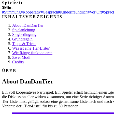
Spielzeit
5Min-
#Stimmung
#Kooperativ
#Gespräch
#Kinderfreundlich
#Vor Ort
#Sprac
INHALTSVERZEICHNIS
About DanDanTier
Spielanleitung
Siegbedingung
Grundregeln
Tipps & Tricks
Was ist eine Tier-Liste?
Wie Ränge funktionieren
Zwei Modi
Credits
ÜBER
About DanDanTier
Ein voll kooperatives Partyspiel: Ein Spieler erhält heimlich einen 
die Diskussion aller wirken zusammen, um eine Serie richtiger Antwort
Tier-Liste hinzugefügt, sodass eine gemeinsame Liste nach und nach
Variante der „Tier-Liste" für bis zu 50 Personen.