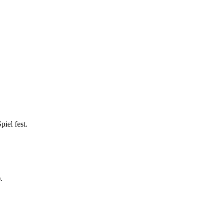
iel fest.
.