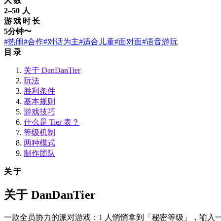
人数
2–50 人
游戏时长
5分钟〜
#热闹
#合作
#对话为主
#适合儿童
#面对面
#语音游玩
目录
关于 DanDanTier
玩法
胜利条件
基本规则
游戏技巧
什么是 Tier 表？
等级机制
两种模式
制作团队
关于
关于 DanDanTier
一款全员协力的派对游戏：1 人悄悄拿到「秘密等级」，输