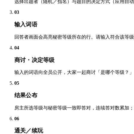
选择出题者（随机／指名）与题目的决定方式（应用自动
03
输入词语
回答者画面会高亮秘密等级所在的行。请输入符合该等级的
04
商讨・决定等级
输入的词语向全员公开，大家一起商讨「是哪个等级？」
05
结果公布
房主所选等级与秘密等级一致即答对，连续答对数累加；
06
通关／续玩