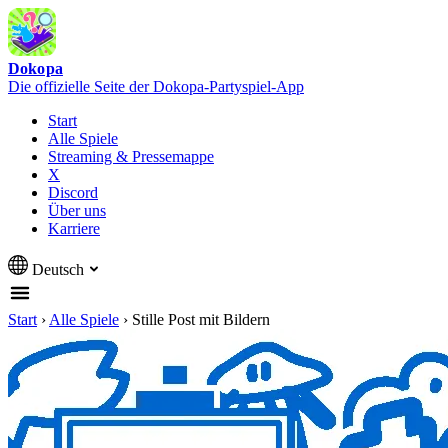
Dokopa
Die offizielle Seite der Dokopa-Partyspiel-App
Start
Alle Spiele
Streaming & Pressemappe
X
Discord
Über uns
Karriere
Deutsch
Start
›
Alle Spiele
›
Stille Post mit Bildern