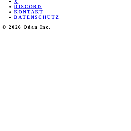
X
DISCORD
KONTAKT
DATENSCHUTZ
© 2026 Qdan Inc.