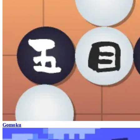
Gomoku