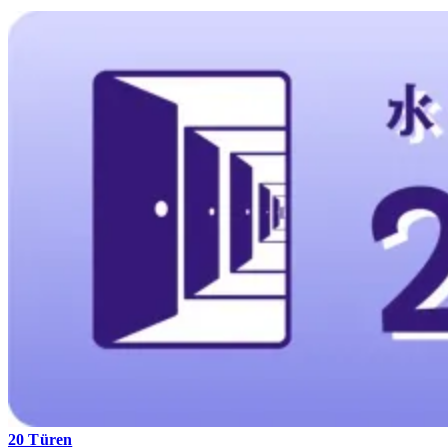
20 Türen