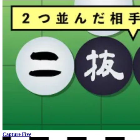
Capture Five