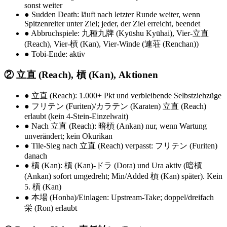
sonst weiter
●
Sudden Death: läuft nach letzter Runde weiter, wenn
Spitzenreiter unter Ziel; jeder, der Ziel erreicht, beendet
●
Abbruchspiele: 九種九牌 (Kyūshu Kyūhai), Vier-立直
(Reach), Vier-槓 (Kan), Vier-Winde (連荘 (Renchan))
●
Tobi-Ende: aktiv
② 立直 (Reach), 槓 (Kan), Aktionen
●
立直 (Reach): 1.000+ Pkt und verbleibende Selbstziehzüge
●
フリテン (Furiten)/カラテン (Karaten) 立直 (Reach)
erlaubt (kein 4-Stein-Einzelwait)
●
Nach 立直 (Reach): 暗槓 (Ankan) nur, wenn Wartung
unverändert; kein Okurikan
●
Tile-Sieg nach 立直 (Reach) verpasst: フリテン (Furiten)
danach
●
槓 (Kan): 槓 (Kan)-ドラ (Dora) und Ura aktiv (暗槓
(Ankan) sofort umgedreht; Min/Added 槓 (Kan) später). Kein
5. 槓 (Kan)
●
本場 (Honba)/Einlagen: Upstream-Take; doppel/dreifach
栄 (Ron) erlaubt