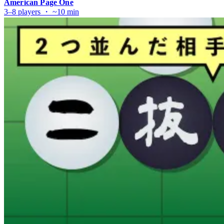
American Page One
3–8 players ・ ~10 min