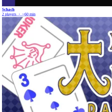
Schach
2 players ・ ~60 min