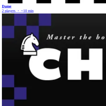
Dame
2 players ・ ~10 min