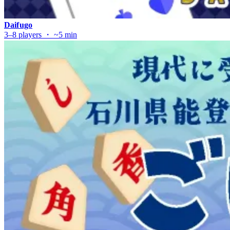
Daifugo
3–8 players ・ ~5 min