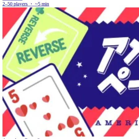
2–50 players ・ ~5 min