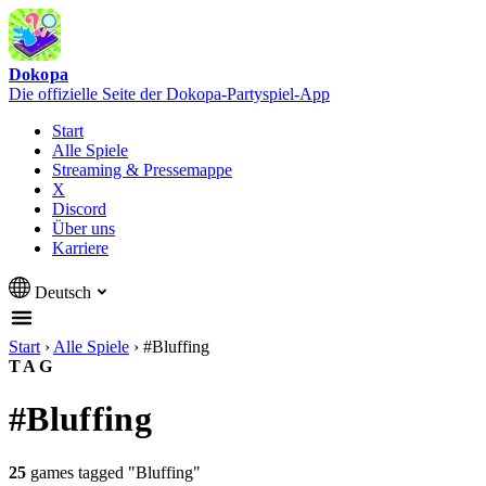
Dokopa
Die offizielle Seite der Dokopa-Partyspiel-App
Start
Alle Spiele
Streaming & Pressemappe
X
Discord
Über uns
Karriere
Deutsch
Start
›
Alle Spiele
›
#Bluffing
TAG
#Bluffing
25
games tagged "Bluffing"