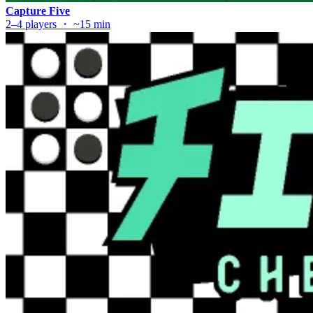
Capture Five
2–4 players ・ ~15 min