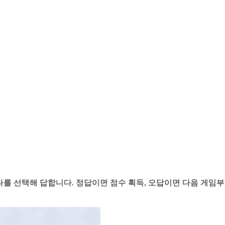
하나를 선택해 답합니다. 정답이면 점수 획득, 오답이면 다음 게임