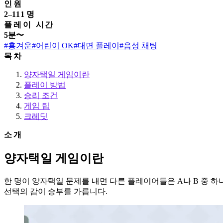
인원
2–111 명
플레이 시간
5분〜
#흥겨운
#어린이 OK
#대면 플레이
#음성 채팅
목차
양자택일 게임이란
플레이 방법
승리 조건
게임 팁
크레딧
소개
양자택일 게임이란
한 명이 양자택일 문제를 내면 다른 플레이어들은 A나 B 중 
선택의 감이 승부를 가릅니다.