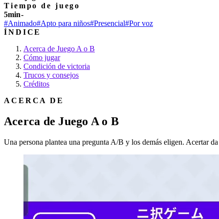
Tiempo de juego
5min-
#Animado
#Apto para niños
#Presencial
#Por voz
ÍNDICE
Acerca de Juego A o B
Cómo jugar
Condición de victoria
Trucos y consejos
Créditos
ACERCA DE
Acerca de Juego A o B
Una persona plantea una pregunta A/B y los demás eligen. Acertar da pu