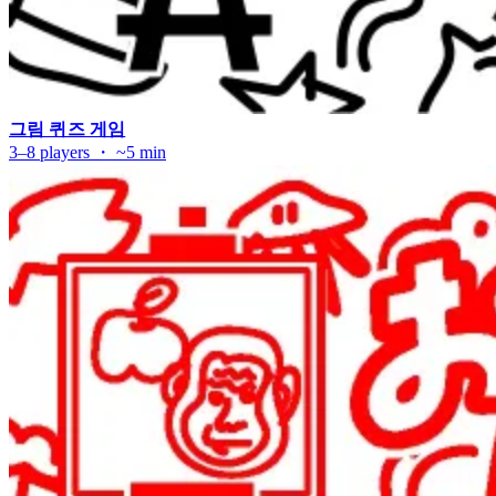
그림 퀴즈 게임
3–8 players ・ ~5 min