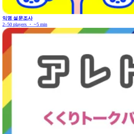
익명 설문조사
2–50 players ・ ~5 min