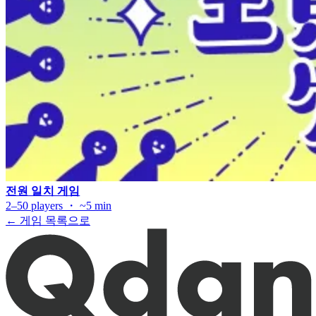
전원 일치 게임
2–50 players ・ ~5 min
← 게임 목록으로