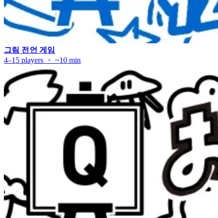
그림 전언 게임
4–15 players ・ ~10 min