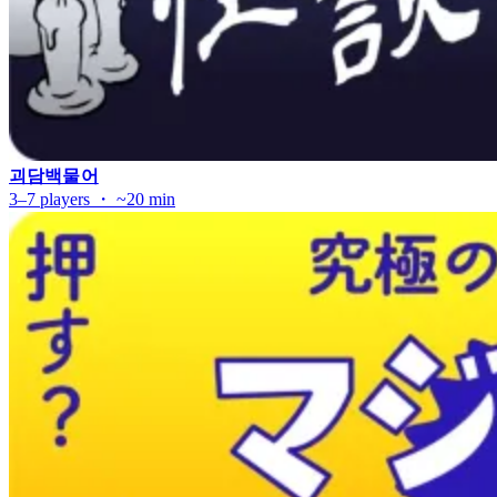
괴담백물어
3–7 players ・ ~20 min