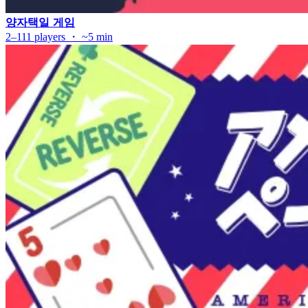
양자택일 게임
2–111 players ・ ~5 min