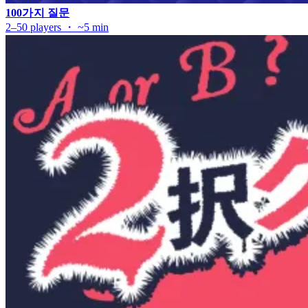
100가지 질문
2–50 players ・ ~5 min