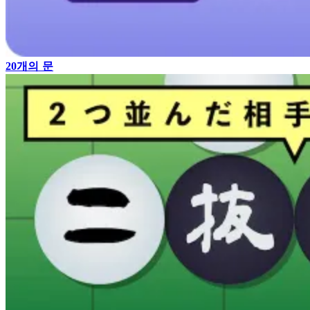
20개의 문