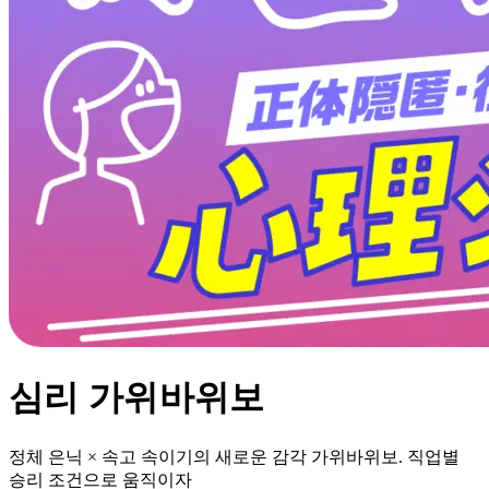
심리 가위바위보
정체 은닉 × 속고 속이기의 새로운 감각 가위바위보. 직업별
승리 조건으로 움직이자