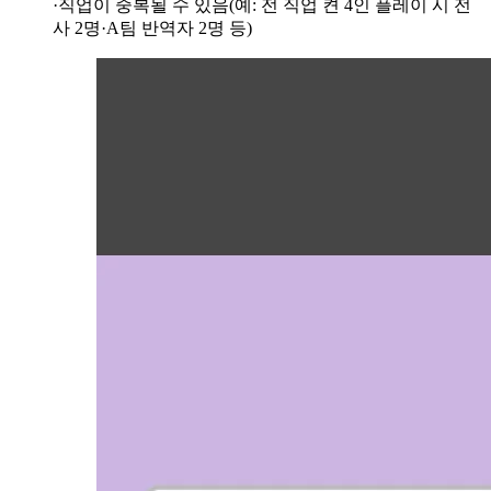
·직업이 중복될 수 있음(예: 전 직업 켠 4인 플레이 시 전
사 2명·A팀 반역자 2명 등)