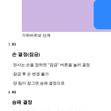
가위바위보 단계
03
손 결정(잠금)
·전사는 손을 정하면 "잠금" 버튼을 눌러 결정
·잠금 후 손 변경 불가
·양 팀이 잠그면 승패 결정으로
04
승패 결정