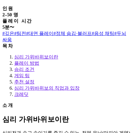
인원
2–50 명
플레이 시간
5분〜
#깊은
#팀전
#대면 플레이
#정체 숨김·블러프
#음성 채팅
#두뇌
싸움
목차
심리 가위바위보이란
플레이 방법
승리 조건
게임 팁
추천 설정
심리 가위바위보의 직업과 입장
크레딧
소개
심리 가위바위보이란
심리전과 속고 속이기를 즐길 수 있는, 정체 은닉(마피아 계열)