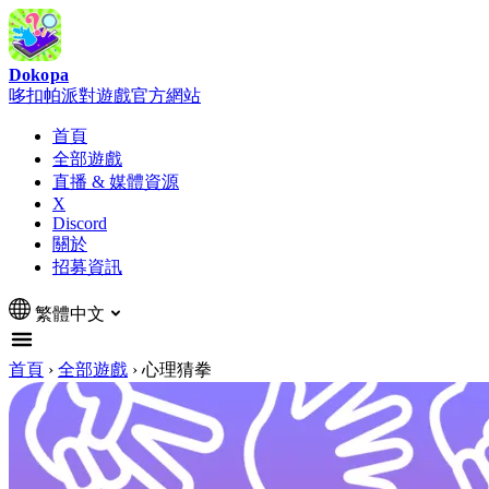
Dokopa
哆扣帕派對遊戲官方網站
首頁
全部遊戲
直播 & 媒體資源
X
Discord
關於
招募資訊
繁體中文
首頁
›
全部遊戲
›
心理猜拳