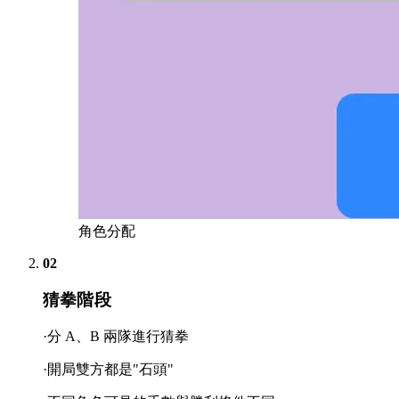
角色分配
02
猜拳階段
·分 A、B 兩隊進行猜拳
·開局雙方都是"石頭"