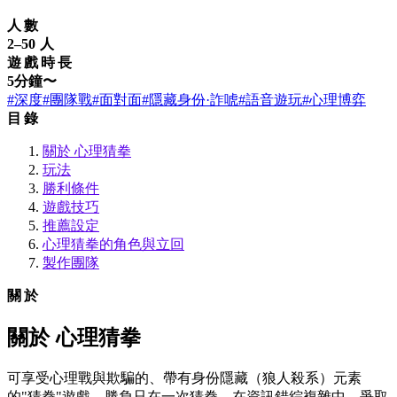
人數
2–50 人
遊戲時長
5分鐘〜
#深度
#團隊戰
#面對面
#隱藏身份·詐唬
#語音遊玩
#心理博弈
目錄
關於 心理猜拳
玩法
勝利條件
遊戲技巧
推薦設定
心理猜拳的角色與立回
製作團隊
關於
關於 心理猜拳
可享受心理戰與欺騙的、帶有身份隱藏（狼人殺系）元素
的"猜拳"遊戲。勝負只在一次猜拳。在資訊錯綜複雜中，爭取