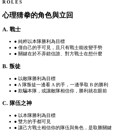
ROLES
心理猜拳的角色與立回
A. 戰士
●
純粹以本隊勝利為目標
●
僅自己的手可見，且只有戰士能改變手勢
●
關鍵在於不弄錯信誰、對方戰士在想什麼
B. 叛徒
●
以敵隊勝利為目標
●
A 隊叛徒一邊看 A 的手，一邊爭取 B 的勝利
●
欺騙本隊，或讓敵隊相信你，勝利就在眼前
C. 隊伍之神
●
以本隊勝利為目標
●
雙方的手都可見
●
讓己方戰士相信你的隊伍與角色，是取勝關鍵