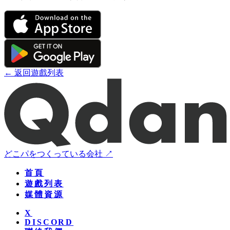
← 返回遊戲列表
どこパをつくっている会社 ↗
首頁
遊戲列表
媒體資源
X
DISCORD