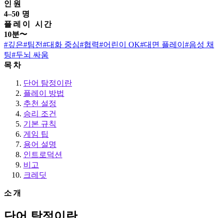
인원
4–50 명
플레이 시간
10분〜
#깊은
#팀전
#대화 중심
#협력
#어린이 OK
#대면 플레이
#음성 채
팅
#두뇌 싸움
목차
단어 탐정이란
플레이 방법
추천 설정
승리 조건
기본 규칙
게임 팁
용어 설명
인트로덕션
비고
크레딧
소개
단어 탐정이란