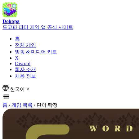
Dokopa
도코파 파티 게임 앱 공식 사이트
홈
전체 게임
방송 & 미디어 키트
X
Discord
회사 소개
채용 정보
한국어
홈
›
게임 목록
›
단어 탐정