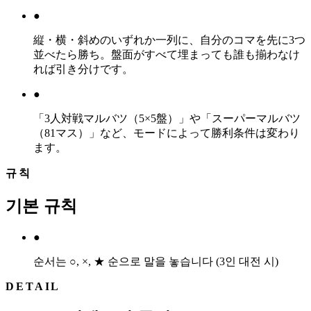
●
縦・横・斜めのいずれか一列に、自分のコマを先に3つ
並べたら勝ち。盤面がすべて埋まっても誰も揃わなけ
れば引き分けです。
●
「3人対戦マルバツ（5×5盤）」や「スーパーマルバツ
（81マス）」など、モードによって勝利条件は変わり
ます。
규칙
기본 규칙
●
순서는 ○, ×, ★ 순으로 말을 놓습니다 (3인 대전 시)
DETAIL