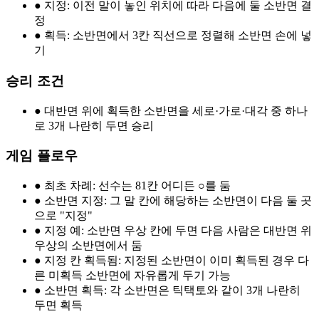
●
지정: 이전 말이 놓인 위치에 따라 다음에 둘 소반면 결
정
●
획득: 소반면에서 3칸 직선으로 정렬해 소반면 손에 넣
기
승리 조건
●
대반면 위에 획득한 소반면을 세로·가로·대각 중 하나
로 3개 나란히 두면 승리
게임 플로우
●
최초 차례: 선수는 81칸 어디든 ○를 둠
●
소반면 지정: 그 말 칸에 해당하는 소반면이 다음 둘 곳
으로 "지정"
●
지정 예: 소반면 우상 칸에 두면 다음 사람은 대반면 위
우상의 소반면에서 둠
●
지정 칸 획득됨: 지정된 소반면이 이미 획득된 경우 다
른 미획득 소반면에 자유롭게 두기 가능
●
소반면 획득: 각 소반면은 틱택토와 같이 3개 나란히
두면 획득