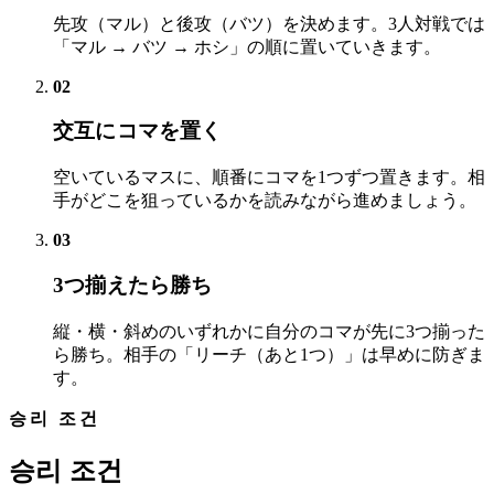
先攻（マル）と後攻（バツ）を決めます。3人対戦では
「マル → バツ → ホシ」の順に置いていきます。
02
交互にコマを置く
空いているマスに、順番にコマを1つずつ置きます。相
手がどこを狙っているかを読みながら進めましょう。
03
3つ揃えたら勝ち
縦・横・斜めのいずれかに自分のコマが先に3つ揃った
ら勝ち。相手の「リーチ（あと1つ）」は早めに防ぎま
す。
승리 조건
승리 조건