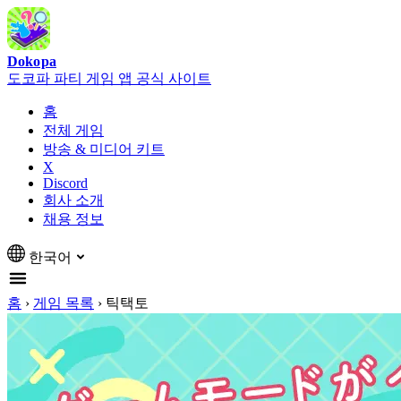
Dokopa
도코파 파티 게임 앱 공식 사이트
홈
전체 게임
방송 & 미디어 키트
X
Discord
회사 소개
채용 정보
한국어
홈
›
게임 목록
›
틱택토