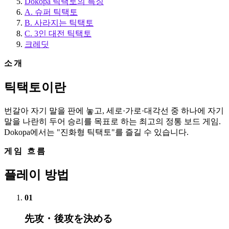
Dokopa 틱택토의 특징
A. 슈퍼 틱택토
B. 사라지는 틱택토
C. 3인 대전 틱택토
크레딧
소개
틱택토이란
번갈아 자기 말을 판에 놓고, 세로·가로·대각선 중 하나에 자기
말을 나란히 두어 승리를 목표로 하는 최고의 정통 보드 게임.
Dokopa에서는 "진화형 틱택토"를 즐길 수 있습니다.
게임 흐름
플레이 방법
01
先攻・後攻を決める