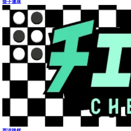
提子連珠
西洋跳棋