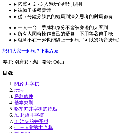
▸
搭載可 2～3 人遊玩的特別規則
▸
準備了多種變體
▸
從 5 分鐘分勝負的短局到深入思考的對局都有
▸
一人一台，手牌和身分不會被旁邊的人看到
▸
所有人同時操作自己的螢幕，不用等著傳手機
▸
就算不在一起也能線上一起玩（可以邊語音邊玩）
想和大家一起玩？下載App
美術: 別府彩 / 應用開發: Qdan
目錄
關於 井字棋
玩法
勝利條件
基本規則
哆扣帕井字棋的特點
A. 超級井字棋
B. 消失的井字棋
C. 三人對戰井字棋