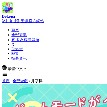
Dokopa
哆扣帕派對遊戲官方網站
首頁
全部遊戲
直播 & 媒體資源
X
Discord
關於
招募資訊
繁體中文
首頁
›
全部遊戲
›
井字棋