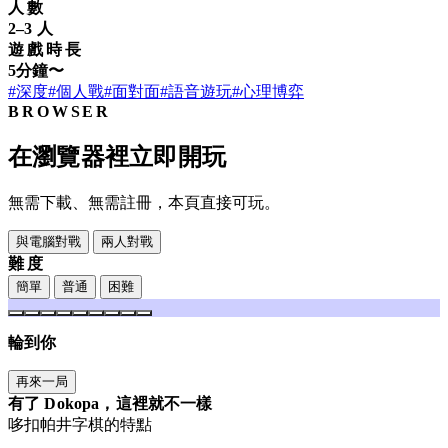
人數
2–3 人
遊戲時長
5分鐘〜
#深度
#個人戰
#面對面
#語音遊玩
#心理博弈
BROWSER
在瀏覽器裡立即開玩
無需下載、無需註冊，本頁直接可玩。
與電腦對戰
兩人對戰
難度
簡單
普通
困難
輪到你
再來一局
有了 Dokopa，這裡就不一樣
哆扣帕井字棋的特點