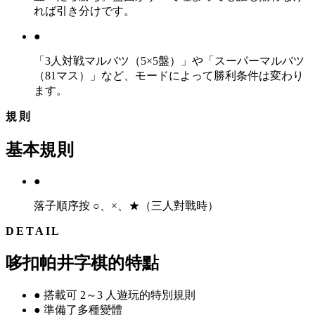
れば引き分けです。
●
「3人対戦マルバツ（5×5盤）」や「スーパーマルバツ
（81マス）」など、モードによって勝利条件は変わり
ます。
規則
基本規則
●
落子順序按 ○、×、★（三人對戰時）
DETAIL
哆扣帕井字棋的特點
●
搭載可 2～3 人遊玩的特別規則
●
準備了多種變體