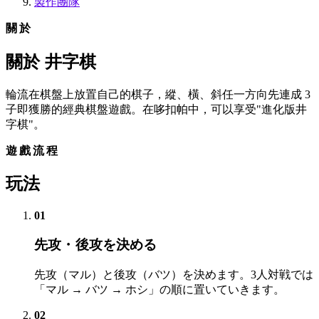
製作團隊
關於
關於 井字棋
輪流在棋盤上放置自己的棋子，縱、橫、斜任一方向先連成 3
子即獲勝的經典棋盤遊戲。在哆扣帕中，可以享受"進化版井
字棋"。
遊戲流程
玩法
01
先攻・後攻を決める
先攻（マル）と後攻（バツ）を決めます。3人対戦では
「マル → バツ → ホシ」の順に置いていきます。
02