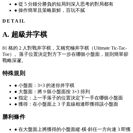
●
從 5 分鐘分勝負的短局到深入思考的對局都有
●
操作簡單且策略新鮮，百玩不膩
DETAIL
A. 超級井字棋
81 格的 2 人對戰井字棋，又稱究極井字棋（Ultimate Tic-Tac-
Toe）。落子位置決定對方下一步在哪個小盤面，規則簡單卻
戰略深邃。
特殊規則
●
小盤面：3×3 的迷你井字棋
●
大盤面：將 9 個小盤面按 3×3 排列
●
指定：上一手落子的位置決定下一手在哪個小盤面
●
獲得：在小盤面上 3 子直線相連即獲得該小盤面
勝利條件
●
在大盤面上將獲得的小盤面縱·橫·斜任一方向連 3 即獲