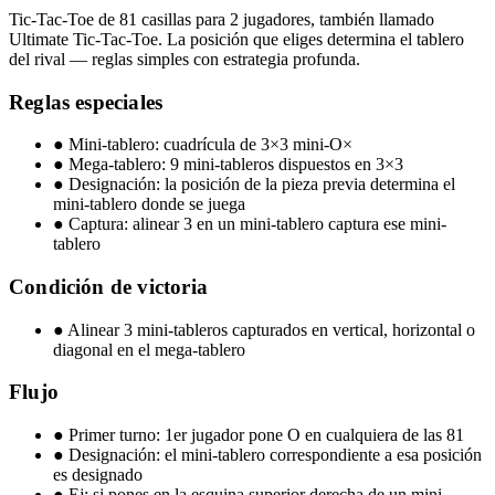
Tic-Tac-Toe de 81 casillas para 2 jugadores, también llamado
Ultimate Tic-Tac-Toe. La posición que eliges determina el tablero
del rival — reglas simples con estrategia profunda.
Reglas especiales
●
Mini-tablero: cuadrícula de 3×3 mini-O×
●
Mega-tablero: 9 mini-tableros dispuestos en 3×3
●
Designación: la posición de la pieza previa determina el
mini-tablero donde se juega
●
Captura: alinear 3 en un mini-tablero captura ese mini-
tablero
Condición de victoria
●
Alinear 3 mini-tableros capturados en vertical, horizontal o
diagonal en el mega-tablero
Flujo
●
Primer turno: 1er jugador pone O en cualquiera de las 81
●
Designación: el mini-tablero correspondiente a esa posición
es designado
●
Ej: si pones en la esquina superior derecha de un mini-