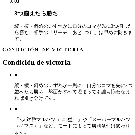
03
3つ揃えたら勝ち
縦・横・斜めのいずれかに自分のコマが先に3つ揃った
ら勝ち。相手の「リーチ（あと1つ）」は早めに防ぎま
す。
CONDICIÓN DE VICTORIA
Condición de victoria
●
縦・横・斜めのいずれか一列に、自分のコマを先に3つ
並べたら勝ち。盤面がすべて埋まっても誰も揃わなけ
れば引き分けです。
●
「3人対戦マルバツ（5×5盤）」や「スーパーマルバツ
（81マス）」など、モードによって勝利条件は変わり
ます。