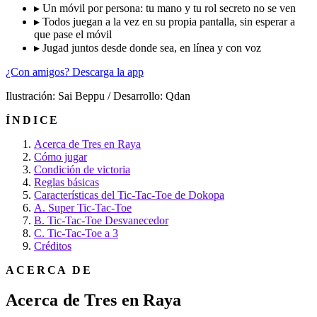
▸
Un móvil por persona: tu mano y tu rol secreto no se ven
▸
Todos juegan a la vez en su propia pantalla, sin esperar a
que pase el móvil
▸
Jugad juntos desde donde sea, en línea y con voz
¿Con amigos? Descarga la app
Ilustración: Sai Beppu / Desarrollo: Qdan
ÍNDICE
Acerca de Tres en Raya
Cómo jugar
Condición de victoria
Reglas básicas
Características del Tic-Tac-Toe de Dokopa
A. Super Tic-Tac-Toe
B. Tic-Tac-Toe Desvanecedor
C. Tic-Tac-Toe a 3
Créditos
ACERCA DE
Acerca de Tres en Raya