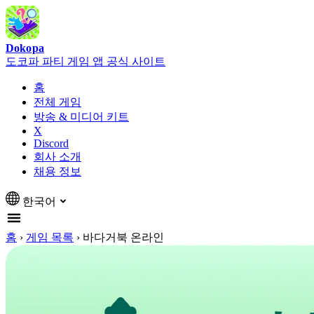
Dokopa
도코파 파티 게임 앱 공식 사이트
홈
전체 게임
방송 & 미디어 키트
X
Discord
회사 소개
채용 정보
한국어
홈
›
게임 목록
›
바다거북 온라인