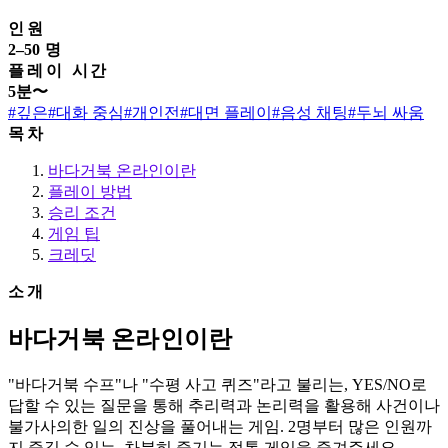
인원
2–50 명
플레이 시간
5분〜
#깊은
#대화 중심
#개인전
#대면 플레이
#음성 채팅
#두뇌 싸움
목차
바다거북 온라인이란
플레이 방법
승리 조건
게임 팁
크레딧
소개
바다거북 온라인이란
"바다거북 수프"나 "수평 사고 퀴즈"라고 불리는, YES/NO로
답할 수 있는 질문을 통해 추리력과 논리력을 활용해 사건이나
불가사의한 일의 진상을 풀어내는 게임. 2명부터 많은 인원까
지 즐길 수 있는, 차분히 즐기는 정통 게임을 즐겨주세요.