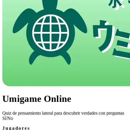
Umigame Online
Quiz de pensamiento lateral para descubrir verdades con preguntas
Sí/No
Jugadores