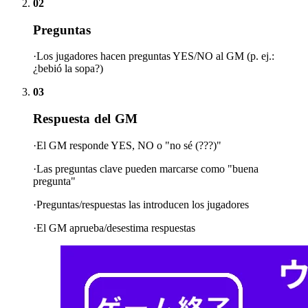
02
Preguntas
·Los jugadores hacen preguntas YES/NO al GM (p. ej.:
¿bebió la sopa?)
03
Respuesta del GM
·El GM responde YES, NO o "no sé (???)"
·Las preguntas clave pueden marcarse como "buena
pregunta"
·Preguntas/respuestas las introducen los jugadores
·El GM aprueba/desestima respuestas