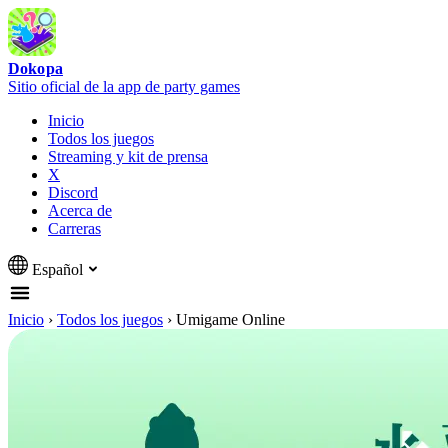
Dokopa
Sitio oficial de la app de party games
Inicio
Todos los juegos
Streaming y kit de prensa
X
Discord
Acerca de
Carreras
Español
Inicio
›
Todos los juegos
›
Umigame Online