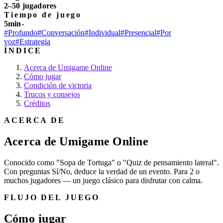
2–50 jugadores
Tiempo de juego
5min-
#Profundo
#Conversación
#Individual
#Presencial
#Por
voz
#Estrategia
ÍNDICE
Acerca de Umigame Online
Cómo jugar
Condición de victoria
Trucos y consejos
Créditos
ACERCA DE
Acerca de Umigame Online
Conocido como "Sopa de Tortuga" o "Quiz de pensamiento lateral".
Con preguntas Sí/No, deduce la verdad de un evento. Para 2 o
muchos jugadores — un juego clásico para disfrutar con calma.
FLUJO DEL JUEGO
Cómo jugar