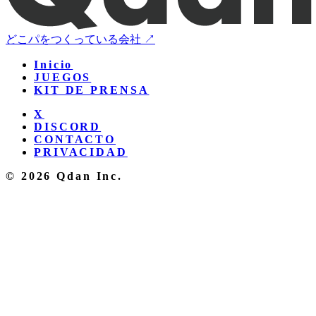
どこパをつくっている会社 ↗
Inicio
JUEGOS
KIT DE PRENSA
X
DISCORD
CONTACTO
PRIVACIDAD
© 2026 Qdan Inc.