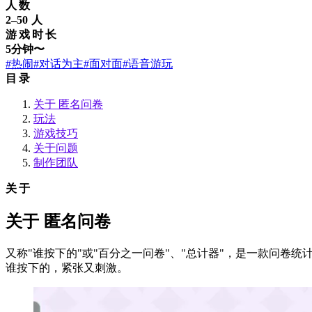
人数
2–50 人
游戏时长
5分钟〜
#热闹
#对话为主
#面对面
#语音游玩
目录
关于 匿名问卷
玩法
游戏技巧
关于问题
制作团队
关于
关于 匿名问卷
又称"谁按下的"或"百分之一问卷"、"总计器"，是一款问卷统
谁按下的，紧张又刺激。