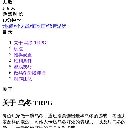
人数
3–6 人
游戏时长
10分钟〜
#热闹
#个人战
#面对面
#语音游玩
目录
关于 乌冬 TRPG
玩法
推荐设置
胜利条件
游戏技巧
做乌冬阶段详情
制作团队
关于
关于 乌冬 TRPG
每位玩家做一碗乌冬，通过投票选出最棒乌冬的游戏。考验决
定配料的骰运、向他人传达乌冬好处的表现力，以及对乌冬的
爱——一款轻松好玩的乌冬派对游戏。