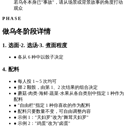
若乌冬本身已"事故"，请从场景或背景故事的角度打动
观众
PHASE
做乌冬阶段详情
1. 选面·2. 选汤·3. 煮面程度
●
各从 6 种中以骰子决定
4. 配料
●
每人投 1～5 次均可
●
掷 2 颗骰，由第 1、2 次结果的组合决定
●
蘑菇·肉类·海鲜·蔬菜·水果从各自类别中指定 1 种作为
配料
●
"自由栏"指定 1 种你喜欢的作为配料
●
配料只要数量不变，可自由调整内容
●
示例 1："天妇罗"改为"舞茸天妇罗"
●
示例 2："鸡蛋"改为"卤蛋"