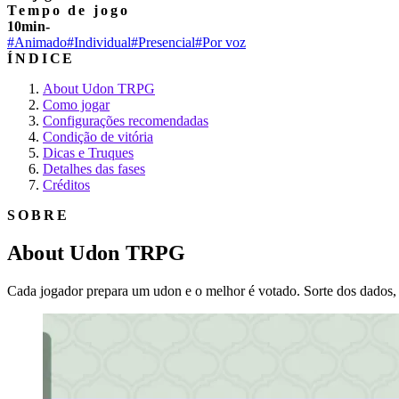
Tempo de jogo
10min-
#Animado
#Individual
#Presencial
#Por voz
ÍNDICE
About Udon TRPG
Como jogar
Configurações recomendadas
Condição de vitória
Dicas e Truques
Detalhes das fases
Créditos
SOBRE
About Udon TRPG
Cada jogador prepara um udon e o melhor é votado. Sorte dos dados,