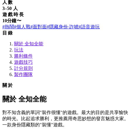
人數
3–50 人
遊戲時長
10分鐘〜
#熱鬧
#個人戰
#面對面
#隱藏身份·詐唬
#語音遊玩
目錄
關於 全知全能
玩法
勝利條件
遊戲技巧
計分規則
製作團隊
關於
關於 全知全能
對不知含義的單詞"裝作很懂"的遊戲。最大的目的是共享愉快
的時光。比起追求勝利，更推薦用奇思妙想的發言魅惑大家。
一款身份隱藏類的"裝懂"遊戲。