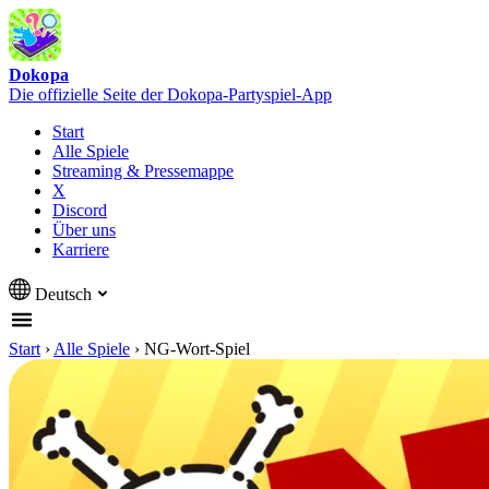
Dokopa
Die offizielle Seite der Dokopa-Partyspiel-App
Start
Alle Spiele
Streaming & Pressemappe
X
Discord
Über uns
Karriere
Deutsch
Start
›
Alle Spiele
›
NG-Wort-Spiel