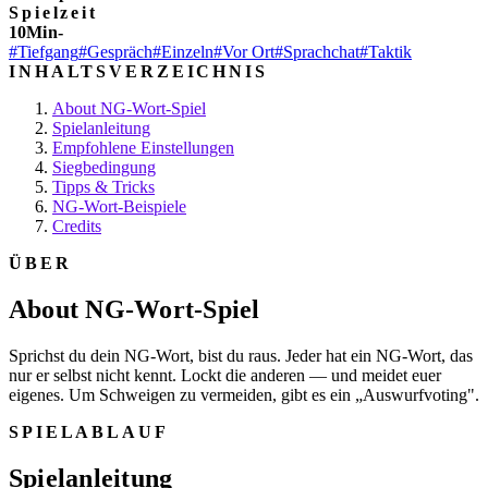
Spielzeit
10Min-
#Tiefgang
#Gespräch
#Einzeln
#Vor Ort
#Sprachchat
#Taktik
INHALTSVERZEICHNIS
About NG-Wort-Spiel
Spielanleitung
Empfohlene Einstellungen
Siegbedingung
Tipps & Tricks
NG-Wort-Beispiele
Credits
ÜBER
About NG-Wort-Spiel
Sprichst du dein NG-Wort, bist du raus. Jeder hat ein NG-Wort, das
nur er selbst nicht kennt. Lockt die anderen — und meidet euer
eigenes. Um Schweigen zu vermeiden, gibt es ein „Auswurfvoting".
SPIELABLAUF
Spielanleitung