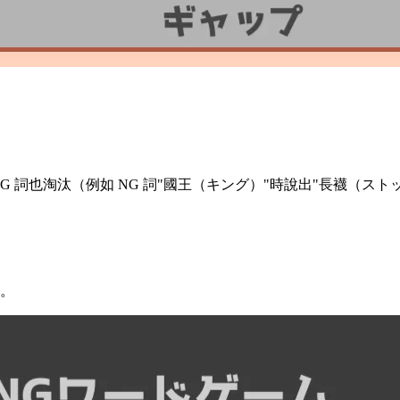
G 詞也淘汰（例如 NG 詞"國王（キング）"時說出"長襪（ス
者。