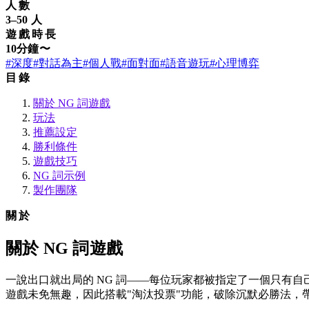
人數
3–50 人
遊戲時長
10分鐘〜
#深度
#對話為主
#個人戰
#面對面
#語音遊玩
#心理博弈
目錄
關於 NG 詞遊戲
玩法
推薦設定
勝利條件
遊戲技巧
NG 詞示例
製作團隊
關於
關於 NG 詞遊戲
一說出口就出局的 NG 詞——每位玩家都被指定了一個只有自己
遊戲未免無趣，因此搭載"淘汰投票"功能，破除沉默必勝法，帶