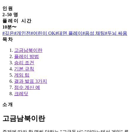
인원
2–50 명
플레이 시간
10분〜
#깊은
#개인전
#어린이 OK
#대면 플레이
#음성 채팅
#두뇌 싸움
목차
고금남북이란
플레이 방법
승리 조건
기본 규칙
게임 팁
결과 발표 3가지
점수 계산 예
크레딧
소개
고금남북이란
주제에 따라 한 명씩 답하는 "고금동서"·"야마노테선 게임" 류