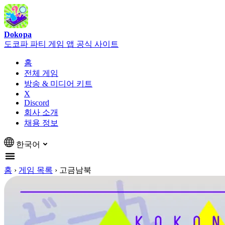
Dokopa
도코파 파티 게임 앱 공식 사이트
홈
전체 게임
방송 & 미디어 키트
X
Discord
회사 소개
채용 정보
한국어
홈
›
게임 목록
›
고금남북