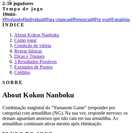
2–50 jogadores
Tempo de jogo
10min-
#Profundo
#Individual
#Para crianças
#Presencial
#Por voz
#Estratégia
ÍNDICE
About Kokon Nanboku
Como jogar
Condição de vitória
Regras básicas
Dicas e Truques
3 Resultados Possíveis
Exemplos de Pontos
Créditos
SOBRE
About Kokon Nanboku
Combinação magistral do "Yamanote Game" (responder por
categoria) com armadilhas (NG). Na sua vez, responde nervoso; os
demais aguardam ansiosos que não caia em sua armadilha. As
armadilhas continuam ativas mesmo após eliminação.