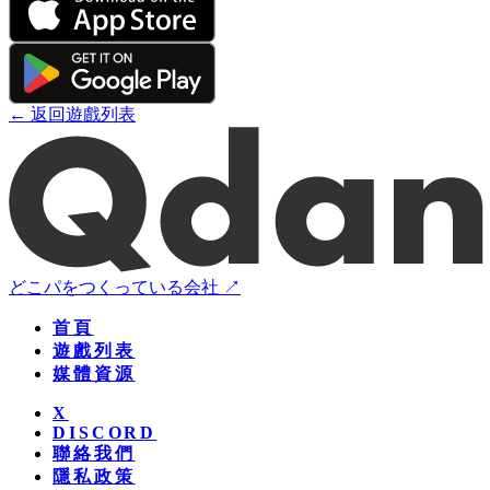
← 返回遊戲列表
どこパをつくっている会社 ↗
首頁
遊戲列表
媒體資源
X
DISCORD
聯絡我們
隱私政策