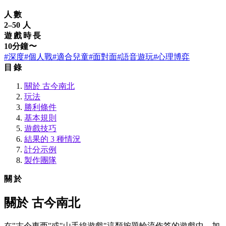
人數
2–50 人
遊戲時長
10分鐘〜
#深度
#個人戰
#適合兒童
#面對面
#語音遊玩
#心理博弈
目錄
關於 古今南北
玩法
勝利條件
基本規則
遊戲技巧
結果的 3 種情況
計分示例
製作團隊
關於
關於 古今南北
在"古今東西"或"山手線遊戲"這類按題輪流作答的遊戲中，加