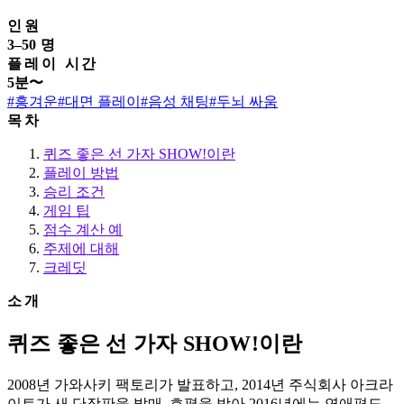
인원
3–50 명
플레이 시간
5분〜
#흥겨운
#대면 플레이
#음성 채팅
#두뇌 싸움
목차
퀴즈 좋은 선 가자 SHOW!이란
플레이 방법
승리 조건
게임 팁
점수 계산 예
주제에 대해
크레딧
소개
퀴즈 좋은 선 가자 SHOW!이란
2008년 가와사키 팩토리가 발표하고, 2014년 주식회사 아크라
이트가 새 단장판을 발매. 호평을 받아 2016년에는 연애편도