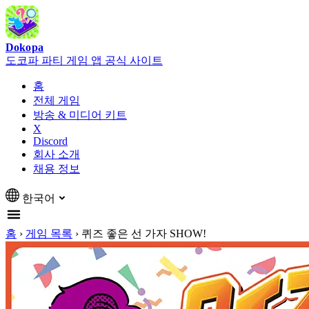
Dokopa
도코파 파티 게임 앱 공식 사이트
홈
전체 게임
방송 & 미디어 키트
X
Discord
회사 소개
채용 정보
한국어
홈
›
게임 목록
›
퀴즈 좋은 선 가자 SHOW!