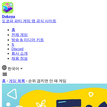
Dokopa
도코파 파티 게임 앱 공식 사이트
홈
전체 게임
방송 & 미디어 키트
X
Discord
회사 소개
채용 정보
한국어
홈
›
게임 목록
›
순위 겹치면 안 돼 게임