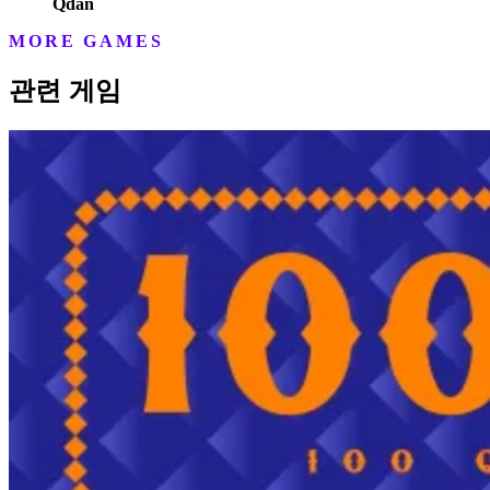
Qdan
MORE GAMES
관련 게임