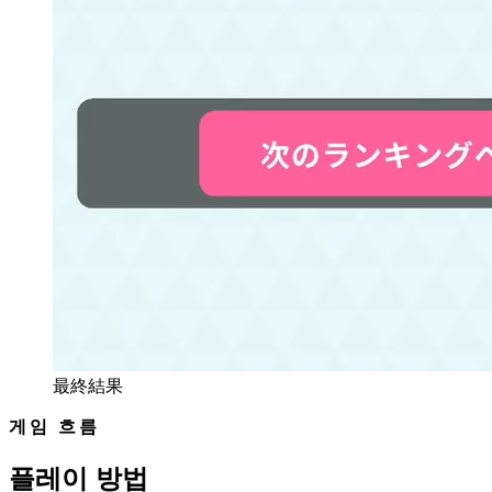
最終結果
게임 흐름
플레이 방법