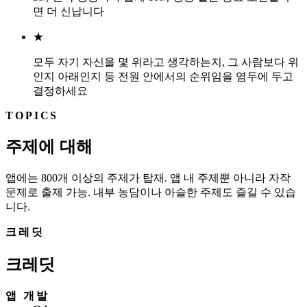
면 더 신납니다
★
모두 자기 자신을 몇 위라고 생각하는지, 그 사람보다 위
인지 아래인지 등 전원 안에서의 순위임을 염두에 두고
결정하세요
TOPICS
주제에 대해
앱에는 800개 이상의 주제가 탑재. 앱 내 주제뿐 아니라 자작
문제로 출제 가능. 내부 농담이나 아슬한 주제도 즐길 수 있습
니다.
크레딧
크레딧
앱 개발