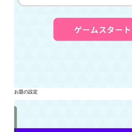
お題の設定