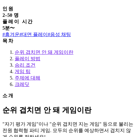
인원
2–50 명
플레이 시간
5분〜
#흥겨운
#대면 플레이
#음성 채팅
목차
순위 겹치면 안 돼 게임이란
플레이 방법
승리 조건
게임 팁
주제에 대해
크레딧
소개
순위 겹치면 안 돼 게임이란
"자기 평가 게임"이나 "순위 겹치면 지는 게임" 등으로 불리는
전원 협력형 파티 게임. 모두의 순위를 예상하면서 겹치지 않
게 순위를 정하세요!