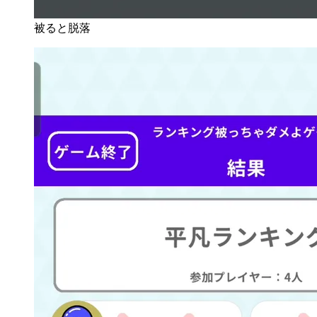
被ると脱落