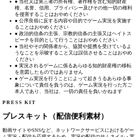
●
当社又は第三者の所有権、著作権を含む知的財産
権、名誉、信用、プライバシー及びその他一切の権利
を侵害することはおやめください
●
公序良俗に反する内容や目的でゲーム実況を実施す
ることはおやめください
●
政治的信条の主張、宗教的信条の主張又はヘイトス
ピーチを目的として行うことはおやめください
●
当社やその関係者から、協賛や提携を受けているよ
うなことを示唆すること又は誤信させることはおやめ
ください
●
実況されるゲームに係るあらゆる知的財産権の移転
を意図したものではありません
●
ゲーム実況を行うことによって起きうるあらゆる事
象について責任を負うのは、ゲーム実況を行った方ご
本人であり、当社は、一切の責任を負いかねます
PRESS KIT
プレスキット（配信便利素材）
動画サイトやSNSなど、ネットワークサービスにおけるゲー
ム実況・配信を応援するため、実況や配信のサムネイル・実