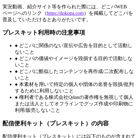
実況動画、紹介サイト等を作られた際には、どこパWEB
ページへのリンク（
https://dokopa.com
）を掲載してどこパを
普及していただけるとありがたいです。
プレスキット利用時の注意事項
●
どこパに関係のない宣伝や広告を目的として活動し
ないこと
●
どこパの価値やイメージを毀損する目的で活動しな
いこと
●
どこパに酷似したコンテンツを再作成/二次配布しな
いこと
●
本素材を用いて特定の個人や団体の名誉を毀損/批判
するために利用しないこと
●
権利者である株式会社Qdanの著作権を無視して個人
または法人としてオフラインでグッズ作成や印刷物に
利用/販売しないこと
配信便利キット（プレスキット）の内容
配信便利キット（プレスキット）には以下のものが含まれて