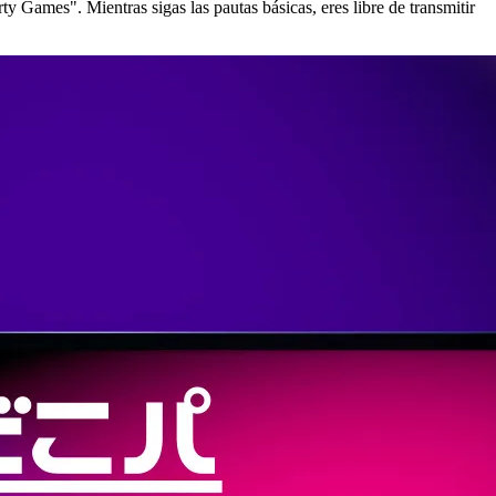
 Games". Mientras sigas las pautas básicas, eres libre de transmitir