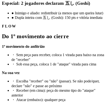
Especial: 2 jogadores declaram 五し (Goshi)
●
Inimigo e aliado: redistribuir (a menos que um queira lutar)
●
Dupla inteira com 五し (Goshi): 150 pts e vitória imediata
FLOW
Do 1º movimento ao cierre
1º movimento do anfitrião
・
Sem peça para receber, coloca 1 virada para baixo na zona
de "receber"
・
Sob essa peça, coloca 1 de "ataque" virada para cima
Na sua vez
・
Escolha "receber" ou "não" (passar). Se não pode/quer,
declare "não" e passe ao próximo
・
Receber (em cima): peça do mesmo tipo do "ataque"
anterior
・
Atacar (embaixo): qualquer peça