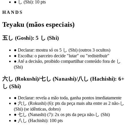
●
し (Shi): 10 pts
HANDS
Teyaku (mãos especiais)
五し (Goshi): 5 し (Shi)
●
Declarar: mostra só os 5 し (Shi) (outros 3 ocultos)
●
Escolha: o parceiro decide "lutar" ou "redistribuir"
●
Até a decisão, proibido compartilhar conteúdo fora de し
(Shi)
六し (Rokushi)/七し (Nanashi)/八し (Hachishi): 6+
し (Shi)
●
Declarar: revela a mão toda, ganha pontos imediatamente
●
六し (Rokushi) (6): pts da peça mais alta entre as 2 não-し
(Shi) (se idênticas, dobro)
●
七し (Nanashi) (7): 2x os pts da peça não-し (Shi)
●
八し (Hachishi): 100 pts