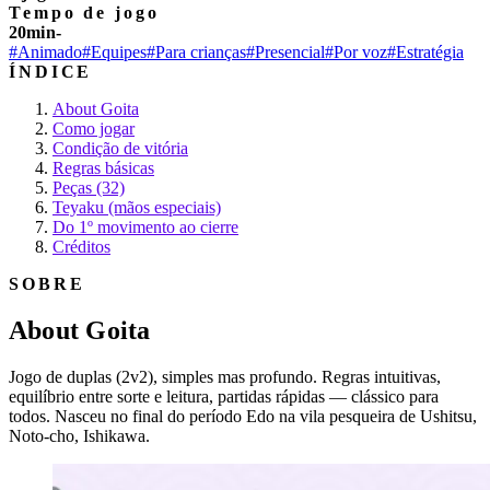
Tempo de jogo
20min-
#Animado
#Equipes
#Para crianças
#Presencial
#Por voz
#Estratégia
ÍNDICE
About Goita
Como jogar
Condição de vitória
Regras básicas
Peças (32)
Teyaku (mãos especiais)
Do 1º movimento ao cierre
Créditos
SOBRE
About Goita
Jogo de duplas (2v2), simples mas profundo. Regras intuitivas,
equilíbrio entre sorte e leitura, partidas rápidas — clássico para
todos. Nasceu no final do período Edo na vila pesqueira de Ushitsu,
Noto-cho, Ishikawa.