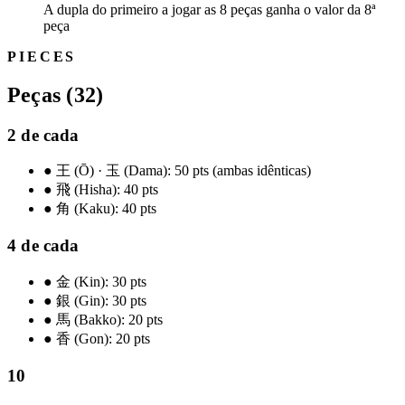
A dupla do primeiro a jogar as 8 peças ganha o valor da 8ª
peça
PIECES
Peças (32)
2 de cada
●
王 (Ō) · 玉 (Dama): 50 pts (ambas idênticas)
●
飛 (Hisha): 40 pts
●
角 (Kaku): 40 pts
4 de cada
●
金 (Kin): 30 pts
●
銀 (Gin): 30 pts
●
馬 (Bakko): 20 pts
●
香 (Gon): 20 pts
10