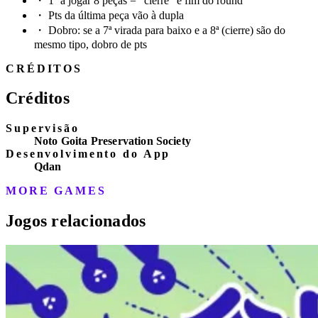
・
1º a jogar 8 peças = "cierre" e fim do round
・
Pts da última peça vão à dupla
・
Dobro: se a 7ª virada para baixo e a 8ª (cierre) são do
mesmo tipo, dobro de pts
CRÉDITOS
Créditos
Supervisão
Noto Goita Preservation Society
Desenvolvimento do App
Qdan
MORE GAMES
Jogos relacionados