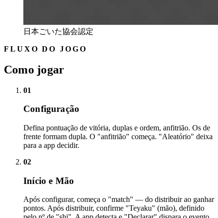
日本ごいた協会認定
FLUXO DO JOGO
Como jogar
01
Configuração
Defina pontuação de vitória, duplas e ordem, anfitrião. Os de
frente formam dupla. O "anfitrião" começa. "Aleatório" deixa
para a app decidir.
02
Início e Mão
Após configurar, começa o "match" — do distribuir ao ganhar
pontos. Após distribuir, confirme "Teyaku" (mão), definido
pelo nº de "shi". A app detecta e "Declarar" dispara o evento.