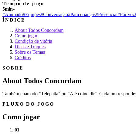
Tempo de jogo
5min-
#Animado
#Equipes
#Conversação
#Para crianças
#Presencial
#Por voz
ÍNDICE
About Todos Concordam
Como jogar
Condição de vitória
Dicas e Truques
Sobre os Temas
Créditos
SOBRE
About Todos Concordam
Também chamado "Telepatia" ou "Até coincidir". Cada um responde; 
FLUXO DO JOGO
Como jogar
01