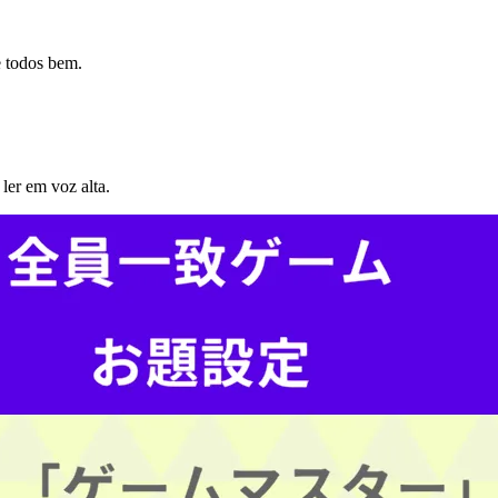
 todos bem.
er em voz alta.