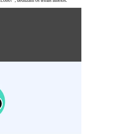
 Lobo?", deduzam os temas alheios.