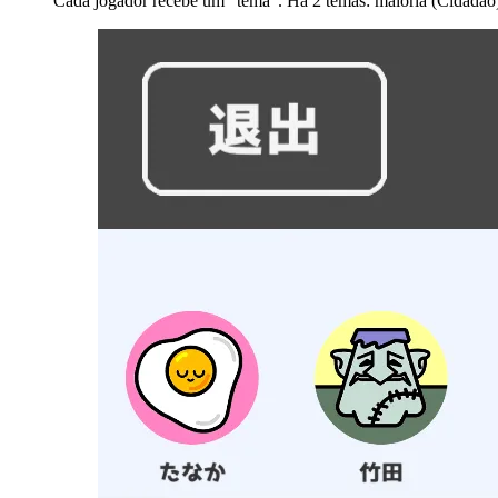
Cada jogador recebe um "tema". Há 2 temas: maioria (Cidadão)