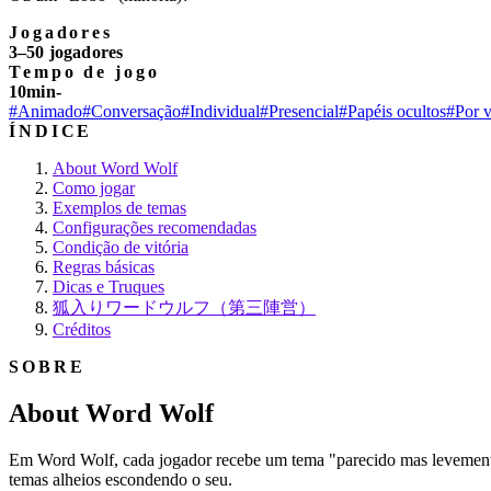
Jogadores
3–50 jogadores
Tempo de jogo
10min-
#Animado
#Conversação
#Individual
#Presencial
#Papéis ocultos
#Por 
ÍNDICE
About Word Wolf
Como jogar
Exemplos de temas
Configurações recomendadas
Condição de vitória
Regras básicas
Dicas e Truques
狐入りワードウルフ（第三陣営）
Créditos
SOBRE
About Word Wolf
Em Word Wolf, cada jogador recebe um tema "parecido mas levemente 
temas alheios escondendo o seu.