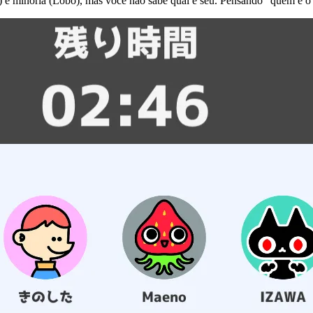
 e minoria (Lobo), mas você não sabe qual é seu. Pensando "quem é o