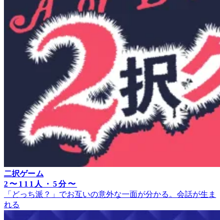
二択ゲーム
2〜111人・5分〜
「どっち派？」でお互いの意外な一面が分かる。会話が生ま
れる