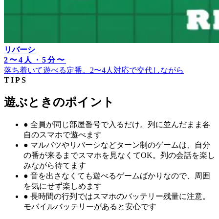
リバーシ
2〜4人・5分〜
落ち着いて遊べる定番。2〜4人対応で交代しながら
TIPS
遊ぶときのポイント
●
全員が同じ部屋番号で入るだけ。列に並んだまま各
自のスマホで遊べます
●
マルバツやリバーシなどターン制のゲームは、自分
の番が来るまでスマホを見なくてOK。列の会話を楽し
みながら待てます
●
音を出さなくても遊べるゲームばかりなので、周囲
を気にせず楽しめます
●
長時間の行列ではスマホのバッテリー残量に注意。
モバイルバッテリーがあると安心です