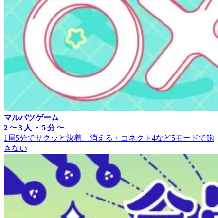
マルバツゲーム
2〜3人・5分〜
1局5分でサクッと決着。消える・コネクト4など5モードで飽
きない