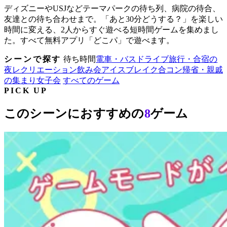
ディズニーやUSJなどテーマパークの待ち列、病院の待合、
友達との待ち合わせまで。「あと30分どうする？」を楽しい
時間に変える、2人からすぐ遊べる短時間ゲームを集めまし
た。すべて無料アプリ「どこパ」で遊べます。
シーンで探す
待ち時間
電車・バス
ドライブ
旅行・合宿の
夜
レクリエーション
飲み会
アイスブレイク
合コン
帰省・親戚
の集まり
女子会
すべてのゲーム
PICK UP
このシーンにおすすめの
8
ゲーム