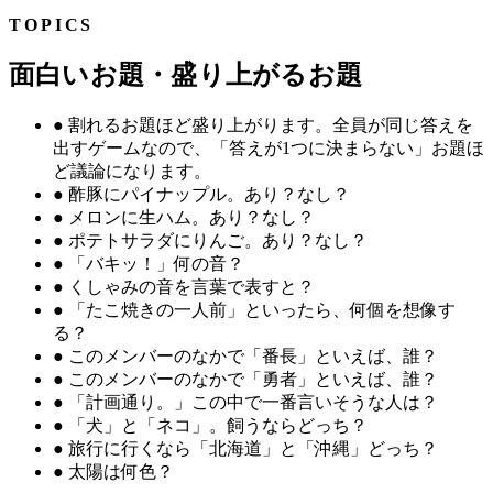
TOPICS
面白いお題・盛り上がるお題
●
割れるお題ほど盛り上がります。全員が同じ答えを
出すゲームなので、「答えが1つに決まらない」お題ほ
ど議論になります。
●
酢豚にパイナップル。あり？なし？
●
メロンに生ハム。あり？なし？
●
ポテトサラダにりんご。あり？なし？
●
「バキッ！」何の音？
●
くしゃみの音を言葉で表すと？
●
「たこ焼きの一人前」といったら、何個を想像す
る？
●
このメンバーのなかで「番長」といえば、誰？
●
このメンバーのなかで「勇者」といえば、誰？
●
「計画通り。」この中で一番言いそうな人は？
●
「犬」と「ネコ」。飼うならどっち？
●
旅行に行くなら「北海道」と「沖縄」どっち？
●
太陽は何色？