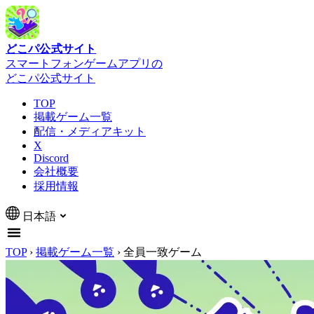
どこパ公式サイト
スマートフォンゲームアプリの
どこパ公式サイト
TOP
掲載ゲーム一覧
配信・メディアキット
X
Discord
会社概要
採用情報
日本語
TOP
›
掲載ゲーム一覧
›
全員一致ゲーム