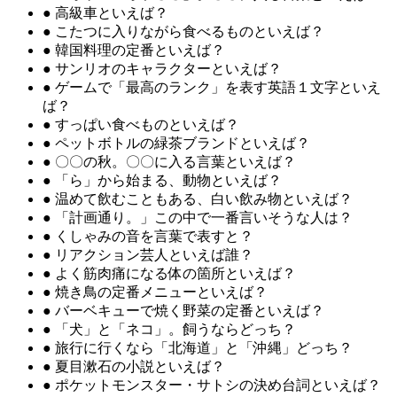
●
高級車といえば？
●
こたつに入りながら食べるものといえば？
●
韓国料理の定番といえば？
●
サンリオのキャラクターといえば？
●
ゲームで「最高のランク」を表す英語１文字といえ
ば？
●
すっぱい食べものといえば？
●
ペットボトルの緑茶ブランドといえば？
●
〇〇の秋。〇〇に入る言葉といえば？
●
「ら」から始まる、動物といえば？
●
温めて飲むこともある、白い飲み物といえば？
●
「計画通り。」この中で一番言いそうな人は？
●
くしゃみの音を言葉で表すと？
●
リアクション芸人といえば誰？
●
よく筋肉痛になる体の箇所といえば？
●
焼き鳥の定番メニューといえば？
●
バーベキューで焼く野菜の定番といえば？
●
「犬」と「ネコ」。飼うならどっち？
●
旅行に行くなら「北海道」と「沖縄」どっち？
●
夏目漱石の小説といえば？
●
ポケットモンスター・サトシの決め台詞といえば？