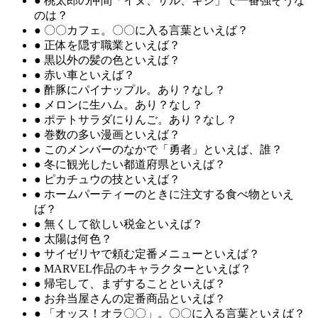
●
桃太郎の仲間「イヌ、サル、キジ」で一番強そうな
のは？
●
〇〇カフェ。〇〇に入る言葉といえば？
●
正体を隠す職業といえば？
●
黒以外の髪の色といえば？
●
赤い車といえば？
●
酢豚にパイナップル。あり？なし？
●
メロンに生ハム。あり？なし？
●
ポテトサラダにりんご。あり？なし？
●
巻数の多い漫画といえば？
●
このメンバーのなかで「勇者」といえば、誰？
●
冬に観光したい都道府県といえば？
●
ピカチュウの技といえば？
●
ホームパーティーのときに注文する食べ物といえ
ば？
●
無くして欲しい税金といえば？
●
太陽は何色？
●
サイゼリヤで頼む定番メニューといえば？
●
MARVEL作品のキャラクターといえば？
●
帰宅して、まずすることといえば？
●
お弁当屋さんの定番商品といえば？
●
「オッス！オラ〇〇」。〇〇に入る言葉といえば？