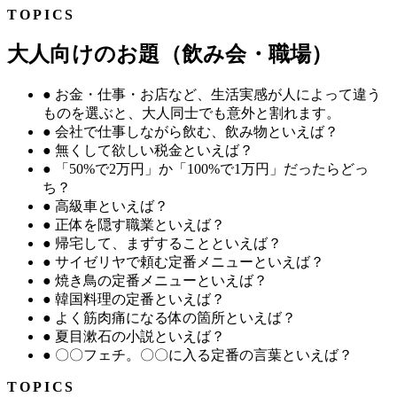
TOPICS
大人向けのお題（飲み会・職場）
●
お金・仕事・お店など、生活実感が人によって違う
ものを選ぶと、大人同士でも意外と割れます。
●
会社で仕事しながら飲む、飲み物といえば？
●
無くして欲しい税金といえば？
●
「50%で2万円」か「100%で1万円」だったらどっ
ち？
●
高級車といえば？
●
正体を隠す職業といえば？
●
帰宅して、まずすることといえば？
●
サイゼリヤで頼む定番メニューといえば？
●
焼き鳥の定番メニューといえば？
●
韓国料理の定番といえば？
●
よく筋肉痛になる体の箇所といえば？
●
夏目漱石の小説といえば？
●
〇〇フェチ。〇〇に入る定番の言葉といえば？
TOPICS