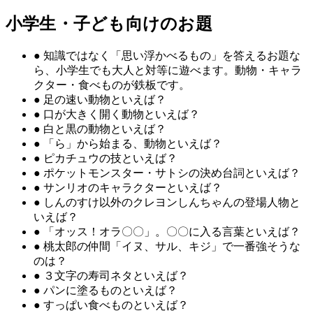
小学生・子ども向けのお題
●
知識ではなく「思い浮かべるもの」を答えるお題な
ら、小学生でも大人と対等に遊べます。動物・キャラ
クター・食べものが鉄板です。
●
足の速い動物といえば？
●
口が大きく開く動物といえば？
●
白と黒の動物といえば？
●
「ら」から始まる、動物といえば？
●
ピカチュウの技といえば？
●
ポケットモンスター・サトシの決め台詞といえば？
●
サンリオのキャラクターといえば？
●
しんのすけ以外のクレヨンしんちゃんの登場人物と
いえば？
●
「オッス！オラ〇〇」。〇〇に入る言葉といえば？
●
桃太郎の仲間「イヌ、サル、キジ」で一番強そうな
のは？
●
３文字の寿司ネタといえば？
●
パンに塗るものといえば？
●
すっぱい食べものといえば？