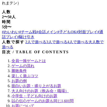
れまテン）
人数
2〜50人
時間
5分〜
#わいわい
#チーム戦
#会話メイン
#子どもOK
#対面プレイ
#通
話プレイ
#駆け引き
人数で探す
2人で遊べる
3人で遊べる
4人で遊べる
大人数で
遊べる
目次 / TABLE OF CONTENTS
全員一致ゲームとは
ゲームの流れ
勝敗条件
楽しく遊ぶコツ
お題の例
面白いお題・盛り上がるお題
大人向けのお題（飲み会・職場）
小学生・子ども向けのお題
以心伝心ゲームのお題も同じ1,601問
お題について