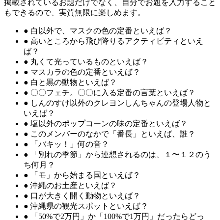
掲載されているお題だけでなく、自分でお題を入力すること
もできるので、実質無限に楽しめます。
●
白以外で、マスクの色の定番といえば？
●
高いところから飛び降りるアクティビティといえ
ば？
●
丸くて光っているものといえば？
●
マスカラの色の定番といえば？
●
白と黒の動物といえば？
●
〇〇フェチ。〇〇に入る定番の言葉といえば？
●
しんのすけ以外のクレヨンしんちゃんの登場人物と
いえば？
●
塩以外のポップコーンの味の定番といえば？
●
このメンバーのなかで「番長」といえば、誰？
●
「バキッ！」何の音？
●
「別れの季節」から連想されるのは、１〜１２のう
ち何月？
●
「モ」から始まる国といえば？
●
沖縄のお土産といえば？
●
口が大きく開く動物といえば？
●
沖縄県の観光スポットといえば？
●
「50%で2万円」か「100%で1万円」だったらどっ