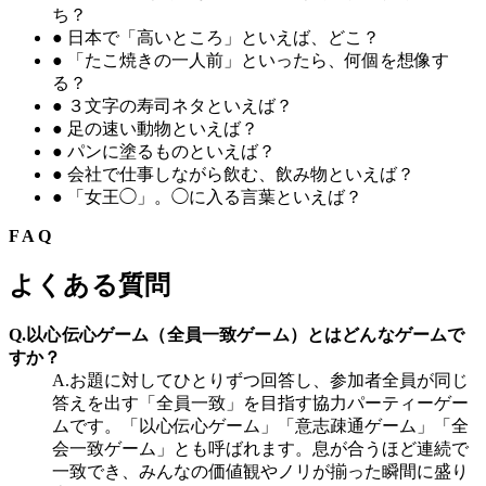
ち？
●
日本で「高いところ」といえば、どこ？
●
「たこ焼きの一人前」といったら、何個を想像す
る？
●
３文字の寿司ネタといえば？
●
足の速い動物といえば？
●
パンに塗るものといえば？
●
会社で仕事しながら飲む、飲み物といえば？
●
「女王◯」。◯に入る言葉といえば？
FAQ
よくある質問
Q.
以心伝心ゲーム（全員一致ゲーム）とはどんなゲームで
すか？
A.
お題に対してひとりずつ回答し、参加者全員が同じ
答えを出す「全員一致」を目指す協力パーティーゲー
ムです。「以心伝心ゲーム」「意志疎通ゲーム」「全
会一致ゲーム」とも呼ばれます。息が合うほど連続で
一致でき、みんなの価値観やノリが揃った瞬間に盛り