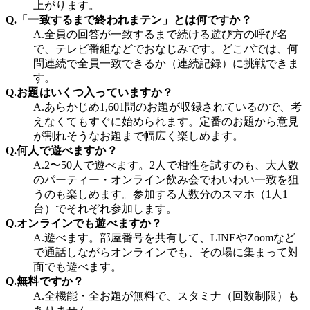
上がります。
Q.
「一致するまで終われまテン」とは何ですか？
A.
全員の回答が一致するまで続ける遊び方の呼び名
で、テレビ番組などでおなじみです。どこパでは、何
問連続で全員一致できるか（連続記録）に挑戦できま
す。
Q.
お題はいくつ入っていますか？
A.
あらかじめ1,601問のお題が収録されているので、考
えなくてもすぐに始められます。定番のお題から意見
が割れそうなお題まで幅広く楽しめます。
Q.
何人で遊べますか？
A.
2〜50人で遊べます。2人で相性を試すのも、大人数
のパーティー・オンライン飲み会でわいわい一致を狙
うのも楽しめます。参加する人数分のスマホ（1人1
台）でそれぞれ参加します。
Q.
オンラインでも遊べますか？
A.
遊べます。部屋番号を共有して、LINEやZoomなど
で通話しながらオンラインでも、その場に集まって対
面でも遊べます。
Q.
無料ですか？
A.
全機能・全お題が無料で、スタミナ（回数制限）も