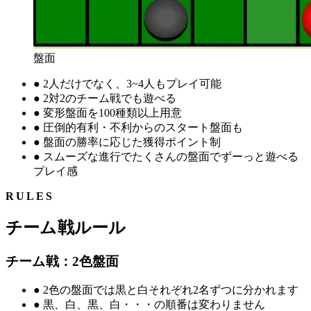
盤面
●
2人だけでなく、3~4人もプレイ可能
●
2対2のチーム戦でも遊べる
●
変形盤面を100種類以上用意
●
圧倒的有利・不利からのスタート盤面も
●
盤面の勝率に応じた獲得ポイント制
●
スムーズな進行でたくさんの盤面でずーっと遊べる
プレイ感
RULES
チーム戦ルール
チーム戦：2色盤面
●
2色の盤面では黒と白それぞれ2名ずつに分かれます
●
黒、白、黒、白・・・の順番は変わりません