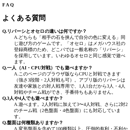
FAQ
よくある質問
Q.
リバーシとオセロの違いは何ですか？
A.
どちらも「相手の石を挟んで自分の色に変える」同
じ遊び方のゲームです。「オセロ」はメガハウス社の
登録商標のため、どこパでは一般名称の「リバーシ」
を採用しています。いわゆるオセロと同じ感覚で遊べ
ます。
Q.
一人（AI・CPU対戦）でも遊べますか？
A.
このページのブラウザ版ならCPUと対戦できます
（強さ3段階・2人対戦も可）。アプリ版のリバーシは
友達や家族との対人戦専用で、1人1台だから3人・4人
対戦やチーム戦ができ、手番待ちもありません。
Q.
3人や4人でも遊べますか？
A.
遊べます。2人対戦に加えて3〜4人対戦、さらに2対2
のチーム戦（2色盤面・4色盤面）にも対応していま
す。
Q.
盤面は何種類ありますか？
A.
変形盤面を含めて100種類以上。圧倒的有利・不利か