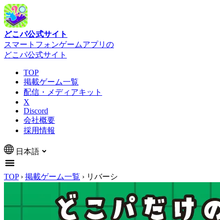
どこパ公式サイト
スマートフォンゲームアプリの
どこパ公式サイト
TOP
掲載ゲーム一覧
配信・メディアキット
X
Discord
会社概要
採用情報
日本語
TOP
›
掲載ゲーム一覧
›
リバーシ