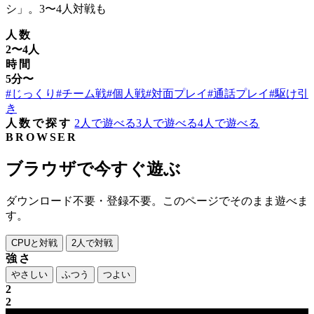
シ」。3〜4人対戦も
人数
2〜4人
時間
5分〜
#じっくり
#チーム戦
#個人戦
#対面プレイ
#通話プレイ
#駆け引
き
人数で探す
2人で遊べる
3人で遊べる
4人で遊べる
BROWSER
ブラウザで今すぐ遊ぶ
ダウンロード不要・登録不要。このページでそのまま遊べま
す。
CPUと対戦
2人で対戦
強さ
やさしい
ふつう
つよい
2
2