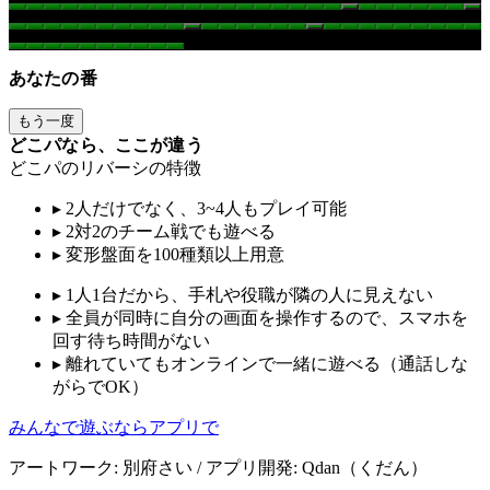
あなたの番
もう一度
どこパなら、ここが違う
どこパのリバーシの特徴
▸
2人だけでなく、3~4人もプレイ可能
▸
2対2のチーム戦でも遊べる
▸
変形盤面を100種類以上用意
▸
1人1台だから、手札や役職が隣の人に見えない
▸
全員が同時に自分の画面を操作するので、スマホを
回す待ち時間がない
▸
離れていてもオンラインで一緒に遊べる（通話しな
がらでOK）
みんなで遊ぶならアプリで
アートワーク: 別府さい / アプリ開発: Qdan（くだん）