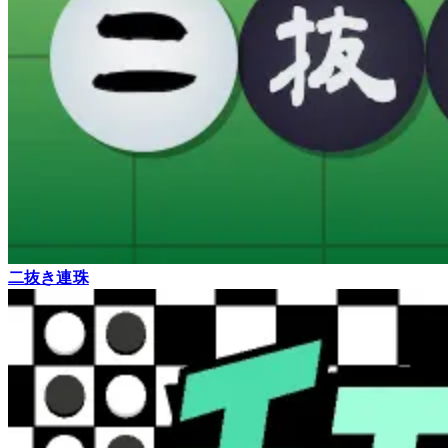
二抜き連珠