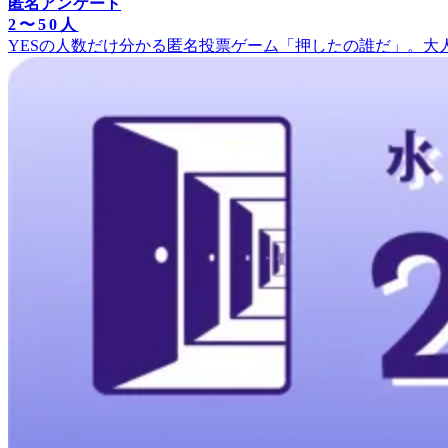
匿名アンケート
2〜50人
YESの人数だけ分かる匿名投票ゲーム「押したの誰だ」。大人