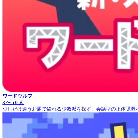
ワードウルフ
3〜50人
少しだけ違うお題で紛れる少数派を探す、会話型の正体隠匿