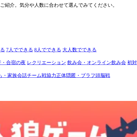
別にご紹介。気分や人数に合わせて選んでみてください。
きる
7人でできる
8人でできる
大人数でできる
行・合宿の夜
レクリエーション
飲み会・オンライン飲み会
初対
も・家族
会話
チーム戦
協力
正体隠匿・ブラフ
頭脳戦