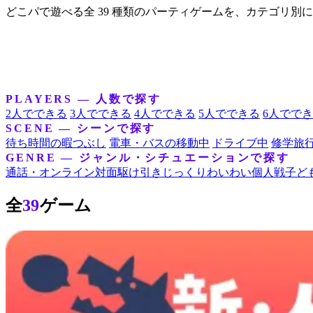
どこパで遊べる全 39 種類のパーティゲームを、カテゴリ
PLAYERS — 人数で探す
2人でできる
3人でできる
4人でできる
5人でできる
6人でで
SCENE — シーンで探す
待ち時間の暇つぶし
電車・バスの移動中
ドライブ中
修学旅
GENRE — ジャンル・シチュエーションで探す
通話・オンライン
対面
駆け引き
じっくり
わいわい
個人戦
子ど
全
39
ゲーム