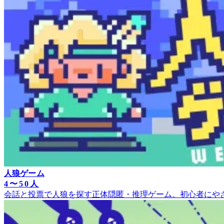
人狼ゲーム
4〜50人
会話と投票で人狼を探す正体隠匿・推理ゲーム。初心者にや