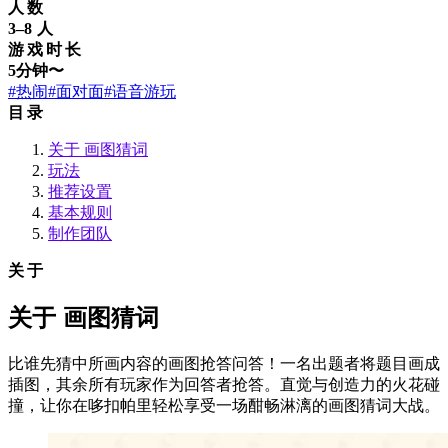
人数
3–8 人
游戏时长
5分钟〜
#热闹
#面对面
#语音游玩
目录
关于 画图猜词
玩法
推荐设置
基本规则
制作团队
关于
关于 画图猜词
比谁先猜中所画内容的画图抢答问答！一名出题者将题目画成
插图，其余所有玩家作为回答者抢答。直觉与创造力的火花碰
撞，让你在哆扣帕里轻松享受一场酣畅淋漓的画图猜词大战。