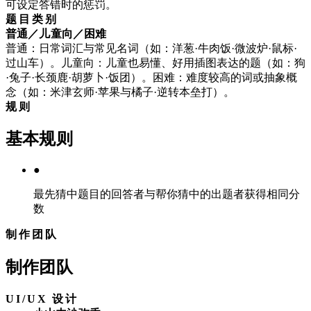
可设定答错时的惩罚。
题目类别
普通／儿童向／困难
普通：日常词汇与常见名词（如：洋葱·牛肉饭·微波炉·鼠标·
过山车）。儿童向：儿童也易懂、好用插图表达的题（如：狗
·兔子·长颈鹿·胡萝卜·饭团）。困难：难度较高的词或抽象概
念（如：米津玄师·苹果与橘子·逆转本垒打）。
规则
基本规则
●
最先猜中题目的回答者与帮你猜中的出题者获得相同分
数
制作团队
制作团队
UI/UX 设计