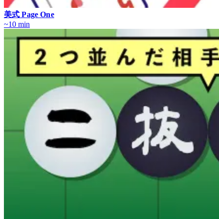
美式 Page One
~10 min