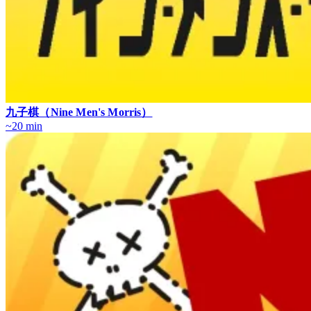
九子棋（Nine Men's Morris）
~20 min