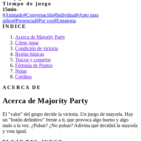
Tiempo de juego
15min-
#Animado
#Conversación
#Individual
#Apto para
niños
#Presencial
#Por voz
#Estrategia
ÍNDICE
Acerca de Majority Party
Cómo jugar
Condición de victoria
Reglas básicas
Trucos y consejos
Fórmula de Puntos
Notas
Créditos
ACERCA DE
Acerca de Majority Party
El "valor" del grupo decide la victoria. Un juego de mayoría. Hay
un "botón definitivo" frente a ti, que provoca algo bueno y algo
malo a la vez. ¿Pulsar? ¿No pulsar? Adivina qué decidirá la mayoría
y vota igual.