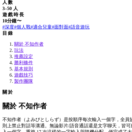
人數
3–50 人
遊戲時長
10分鐘〜
#深度
#個人戰
#適合兒童
#面對面
#語音遊玩
目錄
關於 不知作者
玩法
推薦設定
勝利條件
基本規則
遊戲技巧
製作團隊
關於
關於 不知作者
不知作者（よみびとしらず）是按順序每次輸入一個字，全員協
則上禁止對話等溝通。無論影片/語音通話還是文字聊天，皆可線
入一個字。重複 17 次這樣的一字輸入與隨機分配，便完成了