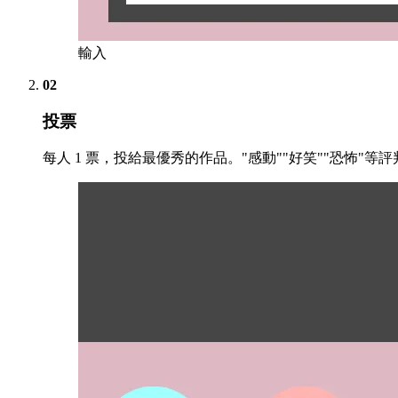
輸入
02
投票
每人 1 票，投給最優秀的作品。"感動""好笑""恐怖"