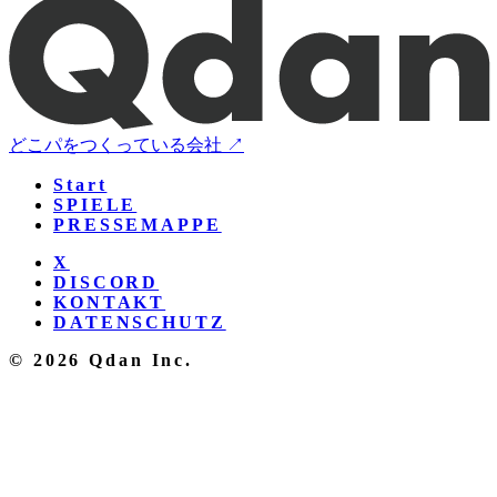
どこパをつくっている会社 ↗
Start
SPIELE
PRESSEMAPPE
X
DISCORD
KONTAKT
DATENSCHUTZ
© 2026 Qdan Inc.